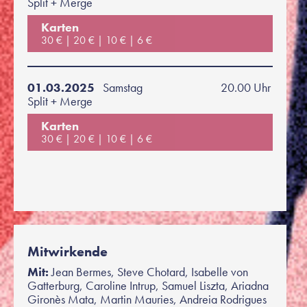
Split + Merge
Karten
30 €
20 €
10 €
6 €
01.03.2025
Samstag
20.00 Uhr
Split + Merge
Karten
30 €
20 €
10 €
6 €
Mitwirkende
Mit:
Jean Bermes, Steve Chotard, Isabelle von
Gatterburg, Caroline Intrup, Samuel Liszta, Ariadna
Gironès Mata, Martin Mauries, Andreia Rodrigues