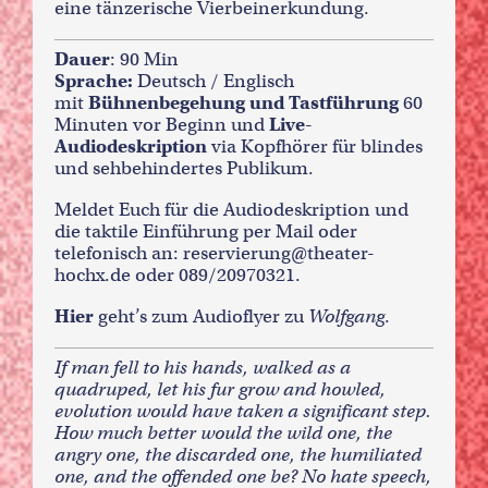
eine tänzerische Vierbeinerkundung.
Dauer
: 90 Min
Sprache:
Deutsch / Englisch
mit
Bühnenbegehung und Tastführung
60
Minuten vor Beginn und
Live-
Audiodeskription
via Kopfhörer für blindes
und sehbehindertes Publikum.
Meldet Euch für die Audiodeskription und
die taktile Einführung per Mail oder
telefonisch an:
reservierung@theater-
hochx.de
oder 089/20970321.
Hier
geht’s zum Audioflyer zu
Wolfgang
.
If man fell to his hands, walked as a
quadruped, let his fur grow and howled,
evolution would have taken a significant step.
How much better would the wild one, the
angry one, the discarded one, the humiliated
one, and the offended one be? No hate speech,