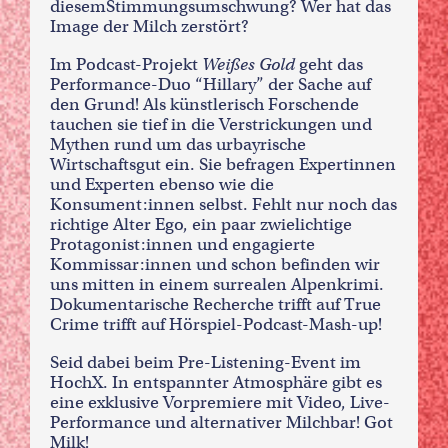
diesem
Stimmungsumschwung? Wer hat das
Image der Milch zerstört?
Im Podcast-Projekt
Weißes Gold
geht das
Performance-Duo “Hillary” der Sache auf
den Grund! Als künstlerisch Forschende
tauchen sie tief in die Verstrickungen und
Mythen rund um das urbayrische
Wirtschaftsgut ein. Sie befragen Expertinnen
und Experten ebenso wie die
Konsument:innen selbst. Fehlt nur noch das
richtige Alter Ego, ein paar zwielichtige
Protagonist:innen und engagierte
Kommissar:innen und schon befinden wir
uns mitten in einem surrealen Alpenkrimi.
Dokumentarische Recherche trifft auf True
Crime trifft auf Hörspiel-Podcast-Mash-up!
Seid dabei beim Pre-Listening-Event im
HochX. In entspannter Atmosphäre gibt es
eine exklusive Vorpremiere mit Video, Live-
Performance und alternativer Milchbar! Got
Milk!