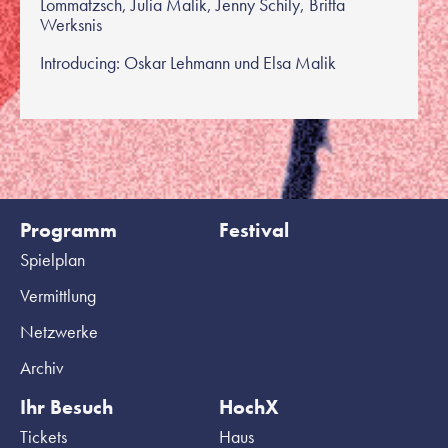
Lommatzsch, Julia Malik, Jenny Schily, Britta
Werksnis
Introducing: Oskar Lehmann und Elsa Malik
Programm
Festival
Spielplan
Vermittlung
Netzwerke
Archiv
Ihr Besuch
HochX
Tickets
Haus