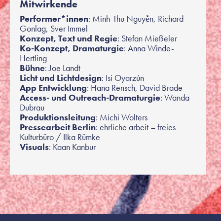
Mitwirkende
Performer*innen
: Minh-Thu Nguyễn, Richard
Gonlag, Sver Immel
Konzept,
Text und Regie
: Stefan Mießeler
Ko-Konzept, Dramaturgie
: Anna Winde-
Hertling
Bühne
: Joe Landt
Licht und Lichtdesign
: Isi Oyarzún
App Entwicklung
: Hana Rensch, David Brade
Access- und Outreach-Dramaturgie
: Wanda
Dubrau
Produktionsleitung
: Michi Wolters
Pressearbeit Berlin
: ehrliche arbeit – freies
Kulturbüro / Ilka Rümke
Visuals
: Kaan Kanbur