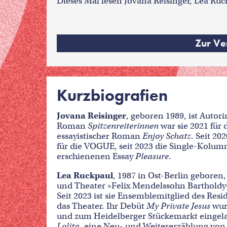
Dieses Mal lesen Jovana Reisinger, Lea Ru
Zur Ve
Kurzbiografien
Jovana Reisinger
, geboren 1989, ist Auto
Roman
Spitzenreiterinnen
war sie 2021 für
essayistischer Roman
Enjoy Schatz
. Seit 2
für die VOGUE, seit 2023 die Single-Kolumne
erschienenen Essay
Pleasure
.
Lea Ruckpaul
, 1987 in Ost-Berlin gebore
und Theater »Felix Mendelssohn Bartholdy«
Seit 2023 ist sie Ensemblemitglied des Res
das Theater. Ihr Debüt
My Private Jesus
wur
und zum Heidelberger Stückemarkt eingelad
Lolita
, eine Neu- und Weitererzählung vo