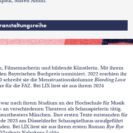
ckpaul, Maren Amini.
ranstaltungsreihe
rin, Filmemacherin und bildende Künstlerin. Mit ihrem
 den Bayerischen Buchpreis nominiert. 2022 erschien ihr
020 schreibt sie die Menstruationskolumne
Bleeding Love
 für die FAZ. Bei LIX liest sie aus ihrem 2024
n, war nach ihrem Studium an der Hochschule für Musik
 an verschiedenen Theatern als Schauspielerin tätig.
idenztheaters München. Ihre ersten Texte entstanden für
de 2023 am Düsseldorfer Schauspielhaus uraufgeführt
en. Bei LIX liest sie aus ihrem ersten Roman
Bye Bye
n Vladimir Nabokovs
Lolita
.