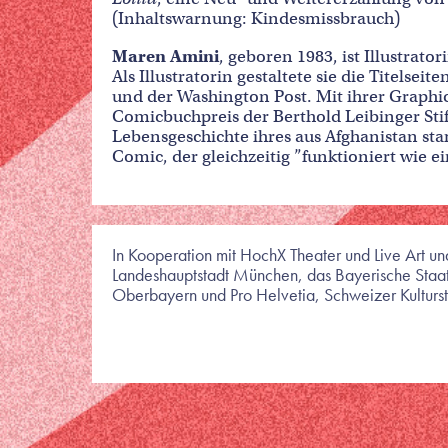
(Inhaltswarnung: Kindesmissbrauch)
Maren Amini
, geboren 1983, ist Illustra
Als Illustratorin gestaltete sie die Titelseit
und der Washington Post. Mit ihrer Graphi
Comicbuchpreis der Berthold Leibinger Sti
Lebensgeschichte ihres aus Afghanistan st
Comic, der gleichzeitig ”funktioniert wie ei
In Kooperation mit HochX Theater und Live Art und
Landeshauptstadt München, das Bayerische Staats
Oberbayern und Pro Helvetia, Schweizer Kultursti