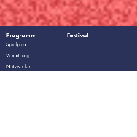
Programm
Festival
Spielplan
Vermittlung
Netzwerke
Archiv
Ihr Besuch
HochX
Tickets
Haus
Gruppenbuchungen
Team
Barrierefreiheit
Technik
Kontakt und Anfahrt
Produzieren am HochX