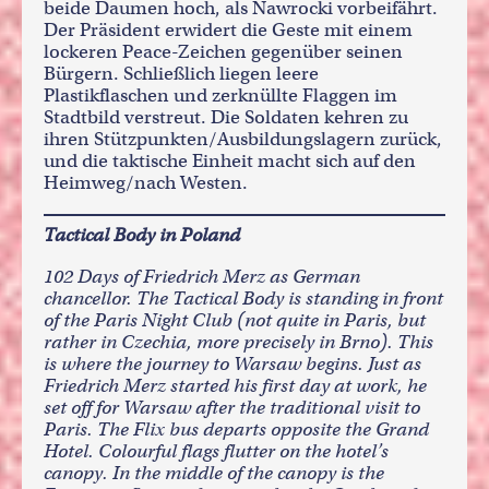
beide Daumen hoch, als Nawrocki vorbeifährt.
Der Präsident erwidert die Geste mit einem
lockeren Peace-Zeichen gegenüber seinen
Bürgern. Schließlich liegen leere
Plastikflaschen und zerknüllte Flaggen im
Stadtbild verstreut. Die Soldaten kehren zu
ihren Stützpunkten/Ausbildungslagern zurück,
und die taktische Einheit macht sich auf den
Heimweg/nach Westen.
Tactical Body in Poland
102 Days of Friedrich Merz as German
chancellor. The Tactical Body is standing in front
of the Paris Night Club (not quite in Paris, but
rather in Czechia, more precisely in Brno). This
is where the journey to Warsaw begins. Just as
Friedrich Merz started his first day at work, he
set off for Warsaw after the traditional visit to
Paris. The Flix bus departs opposite the Grand
Hotel. Colourful flags flutter on the hotel’s
canopy. In the middle of the canopy is the