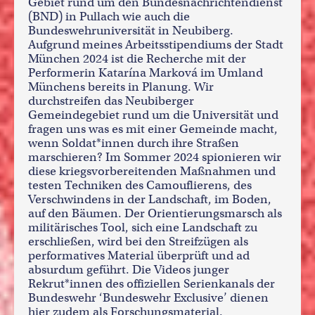
Gebiet rund um den Bundesnachrichtendienst
(BND) in Pullach wie auch die
Bundeswehruniversität in Neubiberg.
Aufgrund meines Arbeitsstipendiums der Stadt
München 2024 ist die Recherche mit der
Performerin Katarína Marková im Umland
Münchens bereits in Planung. Wir
durchstreifen das Neubiberger
Gemeindegebiet rund um die Universität und
fragen uns was es mit einer Gemeinde macht,
wenn Soldat*innen durch ihre Straßen
marschieren? Im Sommer 2024 spionieren wir
diese kriegsvorbereitenden Maßnahmen und
testen Techniken des Camouflierens, des
Verschwindens in der Landschaft, im Boden,
auf den Bäumen. Der Orientierungsmarsch als
militärisches Tool, sich eine Landschaft zu
erschließen, wird bei den Streifzügen als
performatives Material überprüft und ad
absurdum geführt. Die Videos junger
Rekrut*innen des offiziellen Serienkanals der
Bundeswehr ‘Bundeswehr Exclusive’ dienen
hier zudem als Forschungsmaterial.