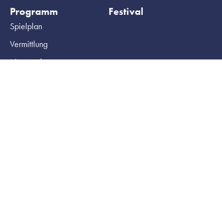
Programm
Festival
Spielplan
Vermittlung
Netzwerke
Archiv
Ihr Besuch
HochX
Tickets
Haus
Gruppenbuchungen
Team
Barrierefreiheit
Technik
Kontakt und Anfahrt
Produzieren am HochX
Presse
Mieten
Newsletter