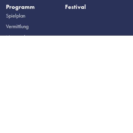
Programm
Festival
Spielplan
Vermittlung
Netzwerke
Archiv
Ihr Besuch
HochX
Tickets
Haus
Gruppenbuchungen
Team
Barrierefreiheit
Technik
Kontakt und Anfahrt
Produzieren am HochX
Presse
Mieten
Newsletter