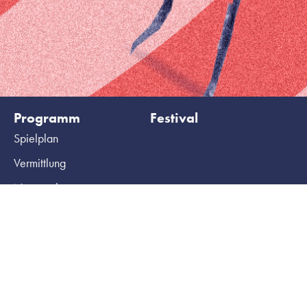
Programm
Festival
Spielplan
Vermittlung
Netzwerke
Archiv
Ihr Besuch
HochX
Tickets
Haus
Gruppenbuchungen
Team