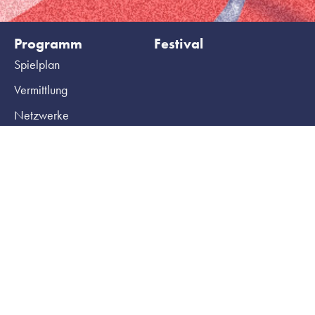
Programm
Festival
Spielplan
Vermittlung
Netzwerke
Archiv
Ihr Besuch
HochX
Tickets
Haus
Gruppenbuchungen
Team
Barrierefreiheit
Technik
Kontakt und Anfahrt
Produzieren am HochX
Presse
Mieten