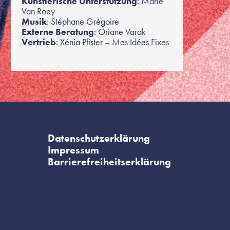
Künstlerische Unterstützung
: Marie
Van Roey
Musik
: Stéphane Grégoire
Externe Beratung
: Oriane Varak
Vertrieb
: Xénia Pfister – Mes Idées Fixes
Datenschutzerklärung
Impressum
Barrierefreiheitserklärung