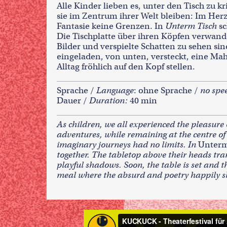
Alle Kinder lieben es, unter den Tisch zu 
sie im Zentrum ihrer Welt bleiben: Im Her
Fantasie keine Grenzen. In
Unterm Tisch
sc
Die Tischplatte über ihren Köpfen verwande
Bilder und verspielte Schatten zu sehen sin
eingeladen, von unten, versteckt, eine Mah
Alltag fröhlich auf den Kopf stellen.
Sprache /
Language
: ohne Sprache /
no spe
Dauer /
Duration:
40 min
As children, we all experienced the pleasure 
adventures, while remaining at the centre of 
imaginary journeys had no limits. In
Unterm
together. The tabletop above their heads tra
playful shadows. Soon, the table is set and t
meal where the absurd and poetry happily sha