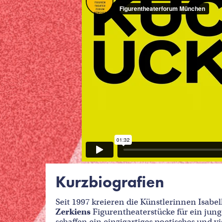
Kurzbiografien
Seit 1997 kreieren die Künstlerinnen Isab
Zerkiens
Figurentheaterstücke für ein jun
schaffen ein einzigartiges poetisches und 