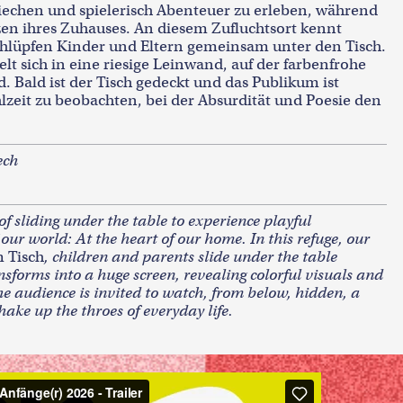
kriechen und spielerisch Abenteuer zu erleben, während
zen ihres Zuhauses. An diesem Zufluchtsort kennt
hlüpfen Kinder und Eltern gemeinsam unter den Tisch.
lt sich in eine riesige Leinwand, auf der farbenfrohe
d. Bald ist der Tisch gedeckt und das Publikum ist
lzeit zu beobachten, bei der Absurdität und Poesie den
ech
of sliding under the table to experience playful
our world: At the heart of our home. In this refuge, our
 Tisch
, children and parents slide under the table
nsforms into a huge screen, revealing colorful visuals and
he audience is invited to watch, from below, hidden, a
ke up the throes of everyday life.