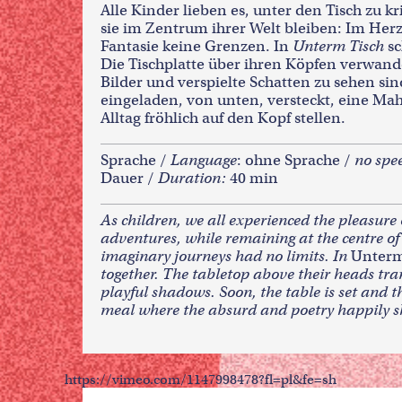
Alle Kinder lieben es, unter den Tisch zu 
sie im Zentrum ihrer Welt bleiben: Im Her
Fantasie keine Grenzen. In
Unterm Tisch
sc
Die Tischplatte über ihren Köpfen verwande
Bilder und verspielte Schatten zu sehen sin
eingeladen, von unten, versteckt, eine Mah
Alltag fröhlich auf den Kopf stellen.
Sprache /
Language
: ohne Sprache /
no spe
Dauer /
Duration:
40 min
As children, we all experienced the pleasure 
adventures, while remaining at the centre of 
imaginary journeys had no limits. In
Unterm
together. The tabletop above their heads tra
playful shadows. Soon, the table is set and t
meal where the absurd and poetry happily sha
https://vimeo.com/1147998478?fl=pl&fe=sh