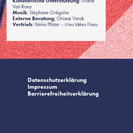
Künstlerische Unterstützung
: Marie
Van Roey
Musik
: Stéphane Grégoire
Externe Beratung
: Oriane Varak
Vertrieb
: Xénia Pfister – Mes Idées Fixes
Datenschutzerklärung
Impressum
Barrierefreiheitserklärung