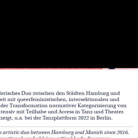
stlerisches Duo zwischen den Städten Hamburg und
beit mit queerfeministischen, intersektionalen und
 der Transformation normativer Kategorisierung von
tensiv mit Teilhabe und Access in Tanz und Theater.
igt, u.a. bei der Tanzplattform 2022 in Berlin.
n artistic duo between Hamburg and Munich since 2016.