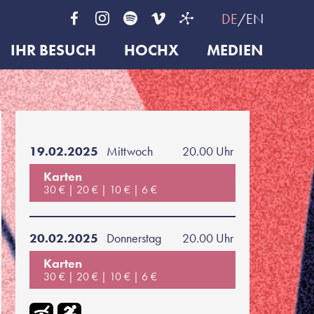
DE
EN
IHR BESUCH
HOCHX
MEDIEN
19.02.2025
Mittwoch
20.00 Uhr
Karten
30 €
20 €
10 €
6 €
20.02.2025
Donnerstag
20.00 Uhr
Karten
30 €
20 €
10 €
6 €