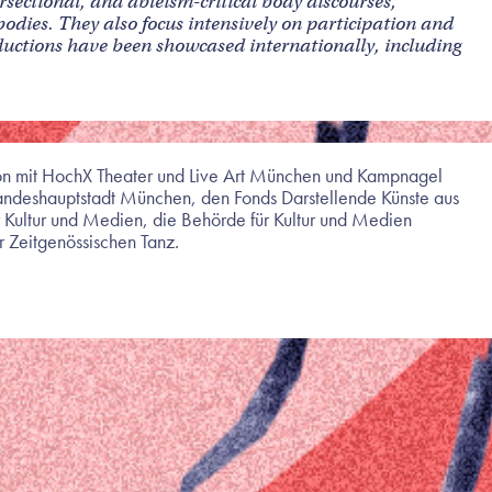
rsectional, and ableism-critical body discourses,
bodies. They also focus intensively on participation and
oductions have been showcased internationally, including
ion mit HochX Theater und Live Art München und Kampnagel
Landeshauptstadt München, den Fonds Darstellende Künste aus
r Kultur und Medien, die Behörde für Kultur und Medien
 Zeitgenössischen Tanz.