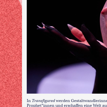
In
Transfigured
werden Gestaltwandlerinne
Prophet*innen und erschaffen eine Welt a