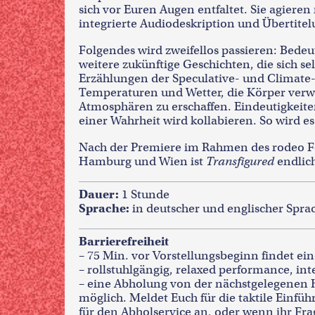
sich vor Euren Augen entfaltet. Sie agier
integrierte Audiodeskription und Übertitel
Folgendes wird zweifellos passieren: Bed
weitere zukünftige Geschichten, die sich s
Erzählungen der Speculative- und Climate-
Temperaturen und Wetter, die Körper ver
Atmosphären zu erschaffen. Eindeutigkeite
einer Wahrheit wird kollabieren. So wird es 
Nach der Premiere im Rahmen des rodeo Fes
Hamburg und Wien ist
Transfigured
endlic
Dauer:
1 Stunde
Sprache:
in deutscher und englischer Spra
Barrierefreiheit
– 75 Min. vor Vorstellungsbeginn findet ein
– rollstuhlgängig, relaxed performance, inte
– eine Abholung von der nächstgelegenen 
möglich. Meldet Euch für die taktile Einfü
für den Abholservice an, oder wenn ihr Fra