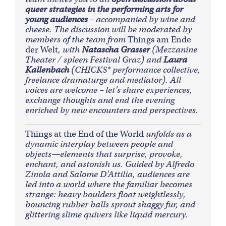
queer strategies in the performing arts for
young audiences
– accompanied by wine and
cheese.
The discussion will be moderated by
members of the team from
Things am Ende
der Welt
, with
Natascha Grasser
(Mezzanine
Theater / spleen Festival Graz) and
Laura
Kallenbach
(CHICKS* performance collective,
freelance dramaturge and mediator). All
voices are welcome – let’s share experiences,
exchange thoughts and end the evening
enriched by new encounters and perspectives.
Things at the End of the World
unfolds as a
dynamic interplay between people and
objects—elements that surprise, provoke,
enchant, and astonish us. Guided by Alfredo
Zinola and Salome D’Attilia, audiences are
led into a world where the familiar becomes
strange: heavy boulders float weightlessly,
bouncing rubber balls sprout shaggy fur, and
glittering slime quivers like liquid mercury.