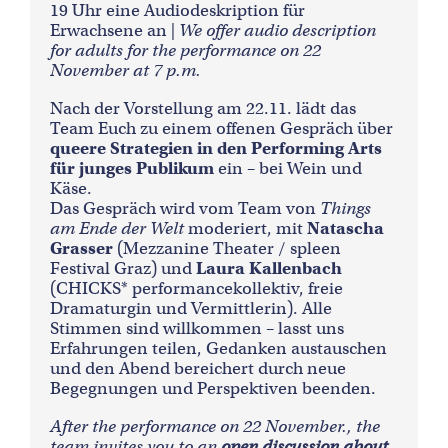
19 Uhr eine Audiodeskription für
Erwachsene an |
We offer audio description
for adults for the performance on 22
November at 7 p.m.
Nach der Vorstellung am 22.11. lädt das
Team Euch zu einem offenen Gespräch über
queere Strategien in den Performing Arts
für junges Publikum
ein – bei Wein und
Käse.
Das Gespräch wird vom Team von
Things
am Ende der Welt
moderiert, mit
Natascha
Grasser
(Mezzanine Theater / spleen
Festival Graz) und
Laura Kallenbach
(CHICKS* performancekollektiv, freie
Dramaturgin und Vermittlerin). Alle
Stimmen sind willkommen – lasst uns
Erfahrungen teilen, Gedanken austauschen
und den Abend bereichert durch neue
Begegnungen und Perspektiven beenden.
After the performance on 22 November., the
team invites you to an
open discussion about