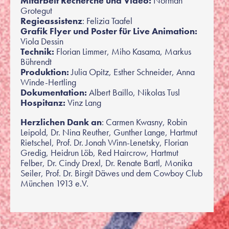
Mitarbeit Recherche und Video:
Norman
Grotegut
Regieassistenz
: Felizia Taafel
Grafik Flyer und Poster für Live Animation:
Viola Dessin
Technik:
Florian Limmer, Miho Kasama, Markus
Bührendt
Produktion:
Julia Opitz, Esther Schneider, Anna
Winde-Hertling
Dokumentation:
Albert Baillo, Nikolas Tusl
Hospitanz:
Vinz Lang
Herzlichen Dank an
: Carmen Kwasny, Robin
Leipold, Dr. Nina Reuther, Gunther Lange, Hartmut
Rietschel, Prof. Dr. Jonah Winn-Lenetsky, Florian
Gredig, Heidrun Löb, Red Haircrow, Hartmut
Felber, Dr. Cindy Drexl, Dr. Renate Bartl, Monika
Seiler, Prof. Dr. Birgit Däwes und dem Cowboy Club
München 1913 e.V.