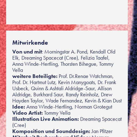
Mitwirkende
Von und mit
: Morningstar A. Pond, Kendall Old
Elk, Dreaming Spacecat (Cree), Felizia Taafel,
Anna Winde-Hertling, Thorsten Bihegue, Tommy
Vella
weitere Beteiligte:
Prof. Dr.Renae Watchman,
Prof. Dr. Hartmut Lutz, Kevin Manygoats, Dr. Frank
Usbeck, Quinn & Ashtali Aldridge-Saur, Allison
Aldridge, Burkhard Saur, Randy Reinholz, Drew
Hayden Taylor, Wade Fernandez, Kevin & Kian Dust
Idee:
Anna Winde-Hertling, Norman Grotegut
Video Artist:
Tommy Vella
Illustration Live Animation:
Dreaming Spacecat
(Cree)
Komposition und Sounddesign:
Jan Pfitzer