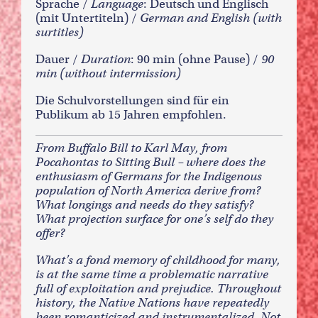
Sprache /
Language
: Deutsch und Englisch
(mit Untertiteln) /
German and English (with
surtitles)
Dauer /
Duration
: 90 min (ohne Pause) /
90
min (without intermission)
Die Schulvorstellungen sind für ein
Publikum ab 15 Jahren empfohlen.
From Buffalo Bill to Karl May, from
Pocahontas to Sitting Bull – where does the
enthusiasm of Germans for the Indigenous
population of North America derive from?
What longings and needs do they satisfy?
What projection surface for one’s self do they
offer?
What’s a fond memory of childhood for many,
is at the same time a problematic narrative
full of exploitation and prejudice. Throughout
history, the Native Nations have repeatedly
been romanticized and instrumentalized. Not