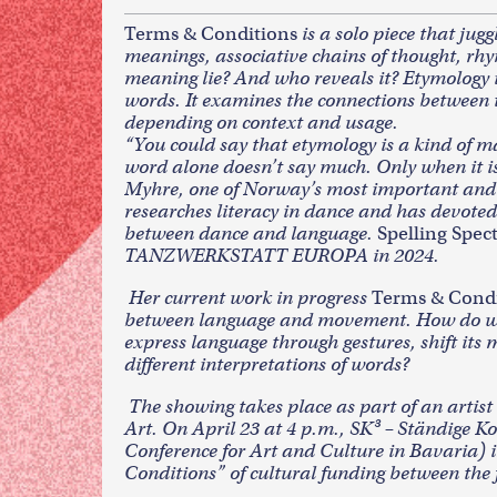
Terms & Conditions
is a solo piece that jug
meanings, associative chains of thought, r
meaning lie? And who reveals it?
Etymology i
words. It examines the connections between
depending on context and usage.
“You could say that etymology is a kind of 
word alone doesn’t say much. Only when it is
Myhre, one of Norway’s most important and
researches literacy in dance and has devoted 
between dance and language.
Spelling Spec
TANZWERKSTATT EUROPA in 2024.
Her current work in progress
Terms & Condi
between language and movement. How do we
express language through gestures, shift its
different interpretations of words?
The showing takes place as part of an artis
Art. On April 23 at 4 p.m., SK³ – Ständige 
Conference for Art and Culture in Bavaria) i
Conditions” of cultural funding between the 