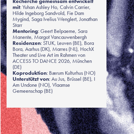
Recherche gemeinsam entwickelt
mit
: Yuhan Ashley Ho, Calvin Carrier,
Hilde Ingeborg Sandvold, Fie Dam
Mygind, Saga Ivelius Wenglert, Jonathan
Starr
Mentoring
: Geert Belpaeme, Sara
Manente, Margot Vancauwenbergh
Residenzen
: STUK, Leuven (BE), Bora
Bora, Aarhus (DK), Marres (NL), HochX
Theater und Live Art im Rahmen von
ACCESS TO DANCE 2026, München
(DE)
Koproduktion
: Bærum Kulturhus (NO)
Unterstützt von
: Au Jus, Brüssel (BE), I
Am Undone (NO), Vlaamse
Gemeenschap (BE)