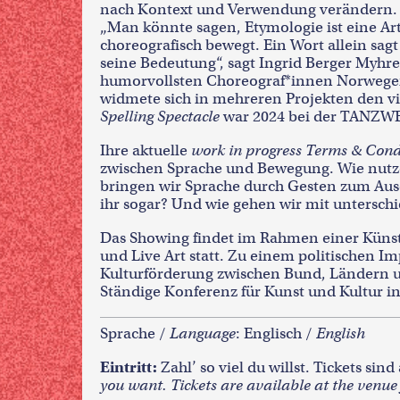
nach Kontext und Verwendung verändern.
„Man könnte sagen, Etymologie ist eine Art
choreografisch bewegt. Ein Wort allein sagt 
seine Bedeutung“, sagt Ingrid Berger Myhre,
humorvollsten Choreograf*innen Norwegens
widmete sich in mehreren Projekten den vi
Spelling Spectacle
war 2024 bei der TANZW
Ihre aktuelle
work in progress
Terms & Cond
zwischen Sprache und Bewegung. Wie nutze
bringen wir Sprache durch Gesten zum Aus
ihr sogar? Und wie gehen wir mit untersch
Das Showing findet im Rahmen einer Künst
und Live Art statt. Zu einem politischen I
Kulturförderung zwischen Bund, Ländern u
Ständige Konferenz für Kunst und Kultur in
Sprache /
Language
: Englisch /
English
Eintritt:
Zahl’ so viel du willst. Tickets sin
you want. Tickets are available at the venue