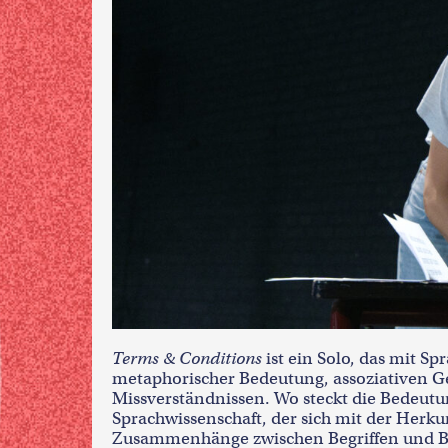
Terms & Conditions
ist ein Solo, das mit Sp
metaphorischer Bedeutung, assoziativen 
Missverständnissen. Wo steckt die Bedeutung
Sprachwissenschaft, der sich mit der Herkun
Zusammenhänge zwischen Begriffen und Bed