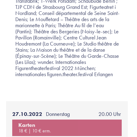
Transfabrik; T-Werk Potsdam; Schaubude Berlin ;
TJP CDN de Strasbourg Grand Est; Figurteatret i
Nordland; Conseil départemental de Seine Saint-
Denis; Le Mouffetard – Théâtre des arts de la
marionnette à Paris; Théâtre Au fil de l’eau
(Pantin); Théâtre des Bergeries (Noisy-le-sec); Le
Pavillon (Romainville); Centre Culturel Jean
Houdremont (La Courneuve); Le Studio théâtre de
Stains; La Maison du théâtre et de la danse
(Épinay-sur-Scène); Le Théâtre du Garde-Chasse
(Les Lilas); wunder. Internationales
Figurentheaterfestival 2022 München;
internationales figuren.theater.festival Erlangen
27.10.2022
Donnerstag
20.00 Uhr
Karten
18 €
10 € erm.