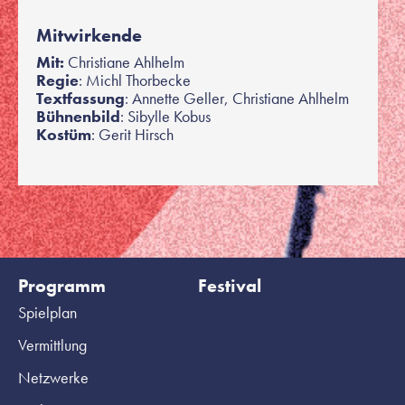
Mitwirkende
Mit:
Christiane Ahlhelm
Regie
: Michl Thorbecke
Textfassung
: Annette Geller, Christiane Ahlhelm
Bühnenbild
: Sibylle Kobus
Kostüm
: Gerit Hirsch
Programm
Festival
Spielplan
Vermittlung
Netzwerke