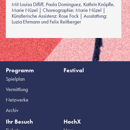
Mit Louisa Difliff, Paula Dominguez, Kathrin Knöpfle,
Marie Nüzel | Choreographie: Marie Nüzel |
Künstlerische Assistenz: Rose Fock | Ausstattung:
Luzia Ehrmann und Felix Reitberger
Programm
Festival
Spielplan
Vermittlung
Netzwerke
Archiv
Ihr Besuch
HochX