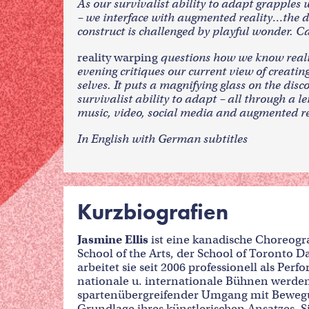
As our survivalist ability to adapt grapples
– we interface with augmented reality…the d
construct is challenged by playful wonder. C
reality warping
questions how we know realit
evening critiques our current view of creati
selves. It puts a magnifying glass on the dis
survivalist ability to adapt – all through a
music, video, social media and augmented re
In English with German subtitles
Kurzbiografien
Jasmine Ellis
ist eine kanadische Choreogra
School of the Arts, der School of Toronto
arbeitet sie seit 2006 professionell als Pe
nationale u. internationale Bühnen werden 
spartenübergreifender Umgang mit Bewegun
Grundlage ihres künstlerischen Ansatzes. S