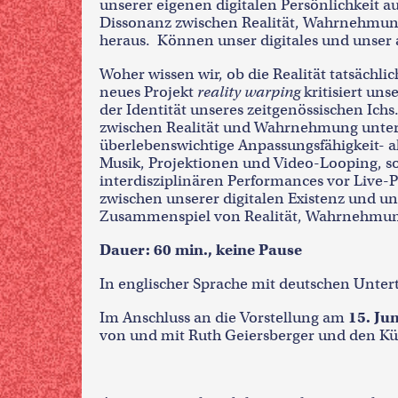
unserer eigenen digitalen Persönlichkeit a
Dissonanz zwischen Realität, Wahrnehmung
heraus.
Können unser digitales und unser 
Woher wissen wir, ob die Realität tatsächlic
neues Projekt
reality warping
kritisiert uns
der Identität unseres zeitgenössischen Ic
zwischen Realität und Wahrnehmung unter d
überlebenswichtige Anpassungsfähigkeit- al
Musik, Projektionen und Video-Looping, so
interdisziplinären Performances vor Live-P
zwischen unserer digitalen Existenz und u
Zusammenspiel von Realität, Wahrnehmun
Dauer: 60 min., keine Pause
In englischer Sprache mit deutschen Untert
Im Anschluss an die Vorstellung am
15. Jun
von und mit Ruth Geiersberger und den Kün