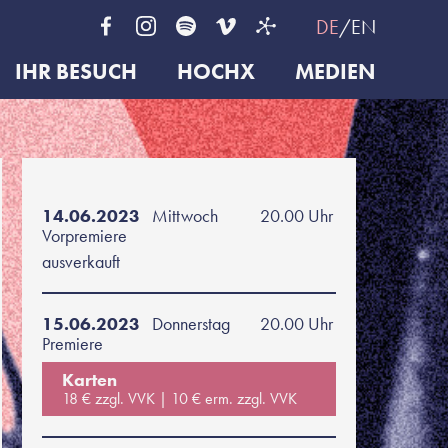
DE
EN
IHR BESUCH
HOCHX
MEDIEN
14.06.2023
Mittwoch
20.00 Uhr
Vorpremiere
ausverkauft
15.06.2023
Donnerstag
20.00 Uhr
Premiere
Karten
18 € zzgl. VVK
10 € erm. zzgl. VVK