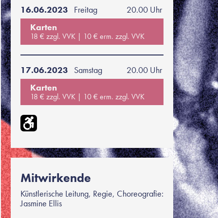
16.06.2023
Freitag
20.00 Uhr
Karten
18 € zzgl. VVK
10 € erm. zzgl. VVK
17.06.2023
Samstag
20.00 Uhr
Karten
18 € zzgl. VVK
10 € erm. zzgl. VVK
Mitwirkende
Künstlerische Leitung, Regie, Choreografie:
Jasmine Ellis