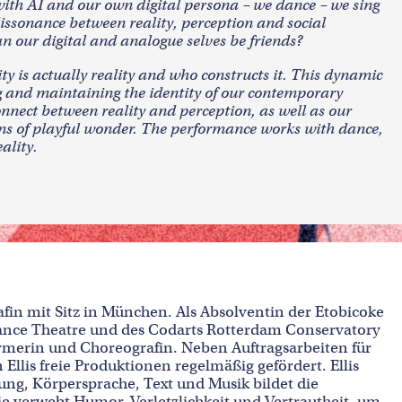
 with AI and our own digital persona – we dance – we sing
issonance between reality, perception and social
an our digital and analogue selves be friends?
y is actually reality and who constructs it. This dynamic
ng and maintaining the identity of our contemporary
connect between reality and perception, as well as our
 lens of playful wonder. The performance works with dance,
ality.
fin mit Sitz in München. Als Absolventin der Etobicoke
 Dance Theatre und des Codarts Rotterdam Conservatory
rformerin und Choreografin. Neben Auftragsarbeiten für
Ellis freie Produktionen regelmäßig gefördert. Ellis
g, Körpersprache, Text und Musik bildet die
ie verwebt Humor, Verletzlichkeit und Vertrautheit, um