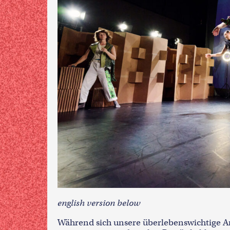
english version below
Während sich unsere überlebenswichtige An