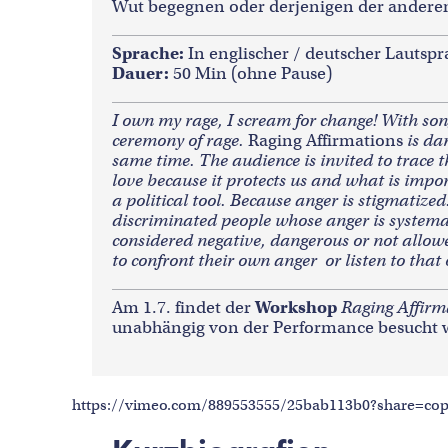
Wut begegnen oder derjenigen der anderen
Sprache:
In englischer / deutscher Lautspr
Dauer:
50 Min (ohne Pause)
I own my rage, I scream for change! With song
ceremony of rage.
Raging Affirmations
is da
same time. The audience is invited to trace 
love because it protects us and what is impo
a political tool. Because anger is stigmatize
discriminated people whose anger is systemati
considered negative, dangerous or not allowe
to confront their own anger or listen to that 
Am 1.7. findet der
Workshop
Raging Affirm
unabhängig von der Performance besucht 
https://vimeo.com/889553555/25bab113b0?share=co