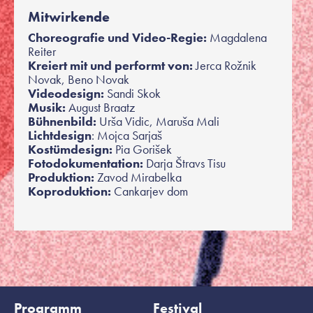
Mitwirkende
Choreografie und Video-Regie:
Magdalena
Reiter
Kreiert mit und performt von:
Jerca Rožnik
Novak, Beno Novak
Videodesign:
Sandi Skok
Musik:
August Braatz
Bühnenbild:
Urša Vidic, Maruša Mali
Lichtdesign
: Mojca Sarjaš
Kostümdesign:
Pia Gorišek
Fotodokumentation:
Darja Štravs Tisu
Produktion:
Zavod Mirabelka
Koproduktion:
Cankarjev dom
Programm
Festival