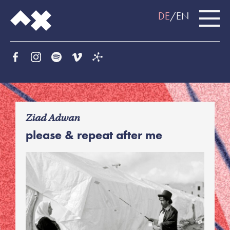
DE
EN
f
Ziad Adwan
please & repeat after me