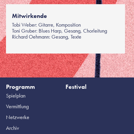
Mitwirkende
Tobi Weber: Gitarre, Komposition
Toni Gruber: Blues Harp, Gesang, Chorleitung
Richard Oehmann: Gesang, Texte
Programm
Festival
Spielplan
Vermittlung
Netzwerke
Archiv