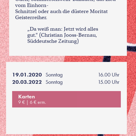
vom Einhorn-
Schnitzel oder auch die düstere Moritat
Geisterreiher.
„Da weiß man: Jetzt wird alles
gut.“ (Christian Jooss-Bernau,
Süddeutsche Zeitung)
19.01.2020
Sonntag
16.00 Uhr
20.03.2022
Sonntag
15.00 Uhr
Karten
9 €
6 € erm.