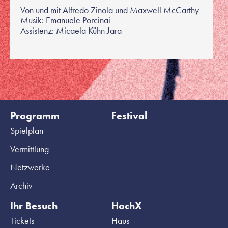
Von und mit Alfredo Zinola und Maxwell McCarthy
Musik: Emanuele Porcinai
Assistenz: Micaela Kühn Jara
Programm
Festival
Spielplan
Vermittlung
Netzwerke
Archiv
Ihr Besuch
HochX
Tickets
Haus