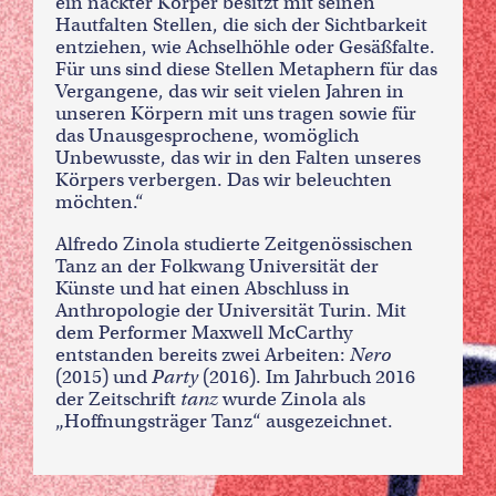
ein nackter Körper besitzt mit seinen
Hautfalten Stellen, die sich der Sichtbarkeit
entziehen, wie Achselhöhle oder Gesäßfalte.
Für uns sind diese Stellen Metaphern für das
Vergangene, das wir seit vielen Jahren in
unseren Körpern mit uns tragen sowie für
das Unausgesprochene, womöglich
Unbewusste, das wir in den Falten unseres
Körpers verbergen. Das wir beleuchten
möchten.“
Alfredo Zinola studierte Zeitgenössischen
Tanz an der Folkwang Universität der
Künste und hat einen Abschluss in
Anthropologie der Universität Turin. Mit
dem Performer Maxwell McCarthy
entstanden bereits zwei Arbeiten:
Nero
(2015) und
Party
(2016). Im Jahrbuch 2016
der Zeitschrift
tanz
wurde Zinola als
„Hoffnungsträger Tanz“ ausgezeichnet.