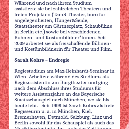
Während und nach ihrem Studium
assistierte sie bei zahlreichen Theatern und
freien Projekten (TamS-Theater, büro für
angelegenheiten, Hunger&Seide,
Staatstheater am Gärtnerplatz, Schaubühne
in Berlin etc.) sowie bei verschiedenen
Bühnen- und Kostümbildner*innen. Seit
2009 arbeitet sie als freischaffende Bühnen-
und Kostümbildnerin für Theater und Film.
Sarah Kohrs – Endregie
Regiestudium am Max-Reinhardt-Seminar in
Wien. Arbeitete während des Studiums als
Regieassistentin am Burgtheater und ging
nach dem Abschluss ihres Studiums für
weitere Assistenzjahre an das Bayerische
Staatsschauspiel nach München, wo sie bis
heute lebt. Seit 1999 ist Sarah Kohrs als freie
Regisseurin u. a. in München, Kiel,
Bremerhaven, Detmold, Salzburg, Linz und
Berlin sowohl für das Schauspiel als auch das
Musiktheater tätig. Im Laufe der Zeit kamen