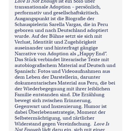
Love Is Not Enough
ist ein Solo über
transnationale Adoption – persönlich,
performativ und gesellschaftskritisch.
Ausgangspunkt ist die Biografie der
Schauspielerin Sarella Vargas, die in Peru
geboren und nach Deutschland adoptiert
wurde. Auf der Bühne setzt sie sich mit
Verlust, Identität und Zugehörigkeit
auseinander und hinterfragt gängige
Narrative von Adoption als „Happy End“.
Das Stück verbindet literarische Texte mit
autobiografischem Material auf Deutsch und
Spanisch: Fotos und Videoaufnahmen aus
dem Leben der Darstellerin, darunter
dokumentarisches Material aus Peru, die bei
der Wiederbegegnung mit ihrer leiblichen
Familie entstanden sind. Die Erzählung
bewegt sich zwischen Erinnerung,
Gegenwart und Inszenierung. Humor ist
dabei Überlebensstrategie, Moment der
Selbstermächtigung, und zärtlicher
Widerstand gegen Vereinfachung.
Love Is
Not Enou
g
h
lädt dazu ein, sich mit einer