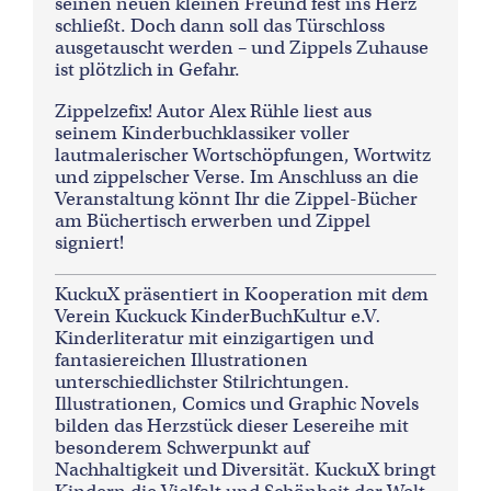
seinen neuen kleinen Freund fest ins Herz
schließt. Doch dann soll das Türschloss
ausgetauscht werden – und Zippels Zuhause
ist plötzlich in Gefahr.
Zippelzefix! Autor Alex Rühle liest aus
seinem Kinderbuchklassiker voller
lautmalerischer Wortschöpfungen, Wortwitz
und zippelscher Verse. Im Anschluss an die
Veranstaltung könnt Ihr die Zippel-Bücher
am Büchertisch erwerben und Zippel
signiert!
KuckuX präsentiert in Kooperation mit d
e
m
Verein Kuckuck KinderBuchKultur e.V
.
Kinderliteratur mit einzigartigen und
fantasiereichen Illustrationen
unterschiedlichster Stilrichtungen.
Illustrationen, Comics und Graphic Novels
bilden das Herzstück dieser Lesereihe mit
besonderem Schwerpunkt auf
Nachhaltigkeit und Diversität. KuckuX bringt