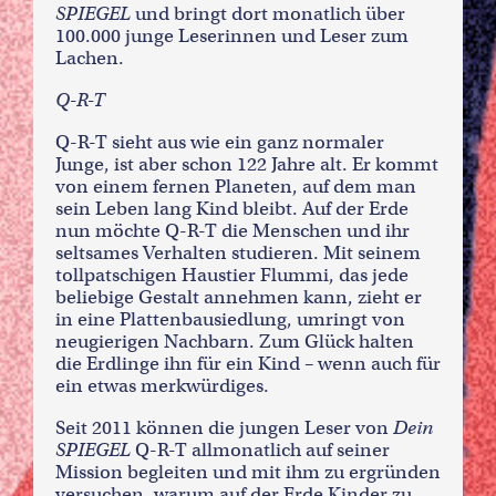
SPIEGEL
und bringt dort monatlich über
100.000 junge Leserinnen und Leser zum
Lachen.
Q-R-T
Q-R-T sieht aus wie ein ganz normaler
Junge, ist aber schon 122 Jahre alt. Er kommt
von einem fernen Planeten, auf dem man
sein Leben lang Kind bleibt. Auf der Erde
nun möchte Q-R-T die Menschen und ihr
seltsames Verhalten studieren. Mit seinem
tollpatschigen Haustier Flummi, das jede
beliebige Gestalt annehmen kann, zieht er
in eine Plattenbausiedlung, umringt von
neugierigen Nachbarn. Zum Glück halten
die Erdlinge ihn für ein Kind – wenn auch für
ein etwas merkwürdiges.
Seit 2011 können die jungen Leser von
Dein
SPIEGEL
Q-R-T allmonatlich auf seiner
Mission begleiten und mit ihm zu ergründen
versuchen, warum auf der Erde Kinder zu