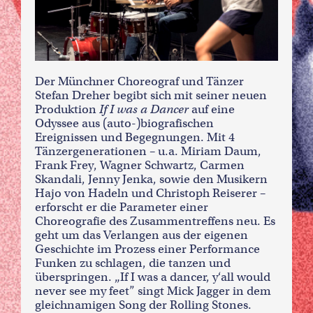
Der Münchner Choreograf und Tänzer
Stefan Dreher begibt sich mit seiner neuen
Produktion
If I was a Dancer
auf eine
Odyssee aus (auto-)biografischen
Ereignissen und Begegnungen. Mit 4
Tänzergenerationen – u.a. Miriam Daum,
Frank Frey, Wagner Schwartz, Carmen
Skandali, Jenny Jenka, sowie den Musikern
Hajo von Hadeln und Christoph Reiserer –
erforscht er die Parameter einer
Choreografie des Zusammentreffens neu. Es
geht um das Verlangen aus der eigenen
Geschichte im Prozess einer Performance
Funken zu schlagen, die tanzen und
überspringen. „If I was a dancer, y‘all would
never see my feet” singt Mick Jagger in dem
gleichnamigen Song der Rolling Stones.