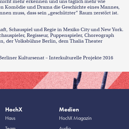
 nicht mehr erkennen und uns täglich mehr wie
hen Komödie und Drama die Geschichte eines Mannes,
nen muss, dass sein „geschützter“ Raum zerstört ist.
aft, Schauspiel und Regie in Mexiko City und New York.
 Schauspieler, Regisseur, Puppenspieler, Choreograph
en, der Volksbühne Berlin, dem Thalia Theater
erliner Kultursenat – Interkulturelle Projekte 2016
HochX
Medien
Haus
HochX Magazin
Team
Audio