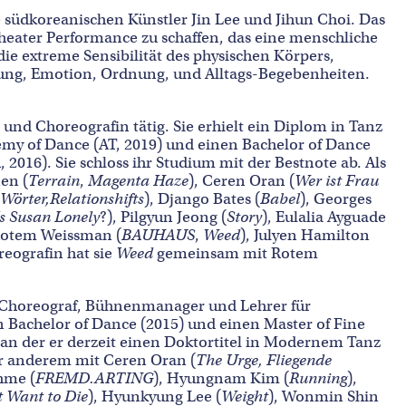
südkoreanischen Künstler Jin Lee und Jihun Choi. Das
heater Performance zu schaffen, das eine menschliche
die extreme Sensibilität des physischen Körpers,
gung, Emotion, Ordnung, und Alltags-Begebenheiten.
 und Choreografin tätig. Sie erhielt ein Diplom in Tanz
my of Dance (AT, 2019) und einen Bachelor of Dance
016). Sie schloss ihr Studium mit der Bestnote ab. Als
nen (
Terrain
,
Magenta Haze
), Ceren Oran (
Wer ist Frau
 Wörter,
Relationshifts
), Django Bates (
Babel
), Georges
Is Susan Lonely
?), Pilgyun Jeong (
Story
), Eulalia Ayguade
Rotem Weissman (
BAUHAUS
,
Weed
), Julyen Hamilton
reografin hat sie
Weed
gemeinsam mit Rotem
r, Choreograf, Bühnenmanager und Lehrer für
en Bachelor of Dance (2015) und einen Master of Fine
, an der er derzeit einen Doktortitel in Modernem Tanz
ter anderem mit Ceren Oran (
The Urge, Fliegende
hme (
FREMD.ARTING
), Hyungnam Kim (
Running
),
t Want to Die
), Hyunkyung Lee (
Weight
), Wonmin Shin