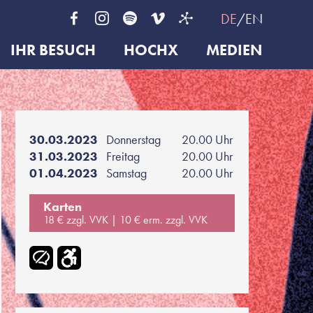
DE
EN
IHR BESUCH
HOCHX
MEDIEN
30.03.2023
Donnerstag
20.00 Uhr
31.03.2023
Freitag
20.00 Uhr
01.04.2023
Samstag
20.00 Uhr
Karten
18 € zzgl. VVK
10 € erm. zzgl. VVK