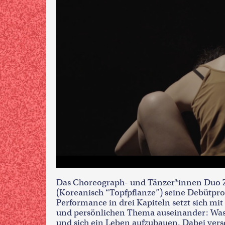
Das Choreograph- und Tänzer*innen Duo Zi
(Koreanisch “Topfpflanze”) seine Debütpro
Performance in drei Kapiteln setzt sich mi
und persönlichen Thema auseinander: Was 
und sich ein Leben aufzubauen. Dabei ver