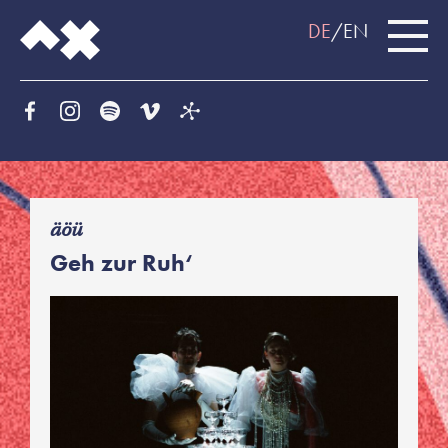
DE
EN
f
äöü
Geh zur Ruh‘