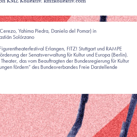
 von KMZ Kollektiv. kmzkollektiv.com
Cerezo, Yahima Piedra, Daniela del Pomar) in
astián Solórzano
Figurentheaterfestival Erlangen, FITZ! Stuttgart und RAMPE
tförderung der Senatsverwaltung für Kultur und Europa (Berlin).
r Theater, das vom Beauftragten der Bundesregierung für Kultur
ngen fördern” des Bundesverbandes Freie Darstellende