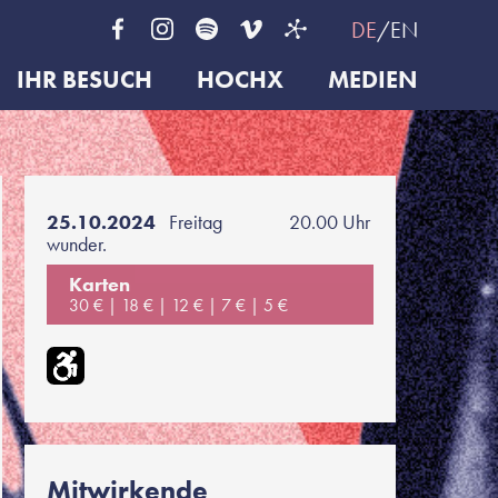
DE
EN
IHR BESUCH
HOCHX
MEDIEN
25.10.2024
Freitag
20.00 Uhr
wunder.
Karten
30 €
18 €
12 €
7 €
5 €
Mitwirkende