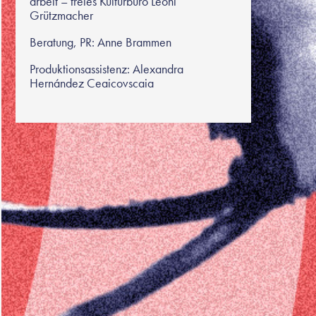
arbeit – freies Kulturbüro Leoni
Grützmacher
Beratung, PR: Anne Brammen
Produktionsassistenz: Alexandra
Hernández Ceaicovscaia