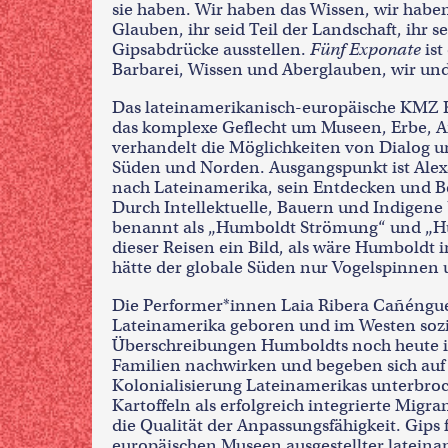
sie haben. Wir haben das Wissen, wir haben
Glauben, ihr seid Teil der Landschaft, ihr s
Gipsabdrücke ausstellen.
Fünf Exponate
ist
Barbarei, Wissen und Aberglauben, wir und
Das lateinamerikanisch-europäische KMZ Ko
das komplexe Geflecht um Museen, Erbe, A
verhandelt die Möglichkeiten von Dialog
Süden und Norden. Ausgangspunkt ist Ale
nach Lateinamerika, sein Entdecken und 
Durch Intellektuelle, Bauern und Indigene
benannt als „Humboldt Strömung“ und „Hu
dieser Reisen ein Bild, als wäre Humboldt 
hätte der globale Süden nur Vogelspinnen
Die Performer*innen Laia Ribera Cañéngue
Lateinamerika geboren und im Westen sozial
Überschreibungen Humboldts noch heute in
Familien nachwirken und begeben sich auf 
Kolonialisierung Lateinamerikas unterbroc
Kartoffeln als erfolgreich integrierte Migr
die Qualität der Anpassungsfähigkeit. Gips 
europäischen Museen ausgestellter lateina