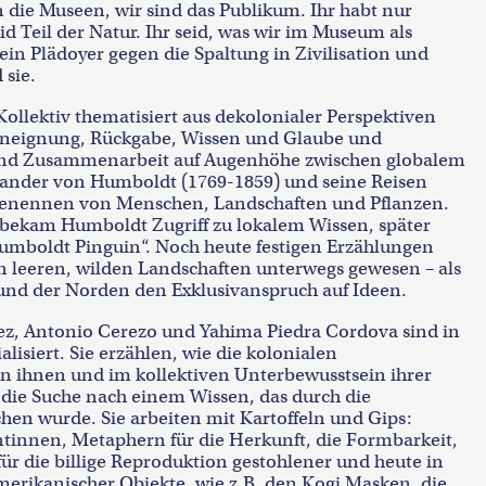
 die Museen, wir sind das Publikum. Ihr habt nur
eid Teil der Natur. Ihr seid, was wir im Museum als
 ein Plädoyer gegen die Spaltung in Zivilisation und
 sie.
llektiv thematisiert aus dekolonialer Perspektiven
neignung, Rückgabe, Wissen und Glaube und
 und Zusammenarbeit auf Augenhöhe zwischen globalem
xander von Humboldt (1769-1859) und seine Reisen
Benennen von Menschen, Landschaften und Pflanzen.
 bekam Humboldt Zugriff zu lokalem Wissen, später
mboldt Pinguin“. Noch heute festigen Erzählungen
in leeren, wilden Landschaften unterwegs gewesen – als
 und der Norden den Exklusivanspruch auf Ideen.
z, Antonio Cerezo und Yahima Piedra Cordova sind in
isiert. Sie erzählen, wie die kolonialen
 ihnen und im kollektiven Unterbewusstsein ihrer
die Suche nach einem Wissen, das durch die
hen wurde. Sie arbeiten mit Kartoffeln und Gips:
antinnen, Metaphern für die Herkunft, die Formbarkeit,
für die billige Reproduktion gestohlener und heute in
merikanischer Objekte, wie z.B. den Kogi Masken, die