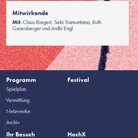
Mitwirkende
Mit
: Claus Biegert, Sebi Tramontana, Ruth
Geiersberger und Ardhi Engl
Programm
Festival
Spielplan
Vermittlung
Netzwerke
Archiv
Ihr Besuch
HochX