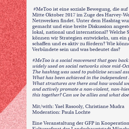
#MeToo ist eine soziale Bewegung, die auf
Mitte Oktober 2017 im Zuge des Harvey-Wei
Netzwerken findet. Unter dem Hashtag wurde
gemacht und eine breite Diskussion angesto
lokal, national und international? Welche 
können wir Strategien entwickeln, um ein g
schaffen und es aktiv zu fördern? Wie kön
Verbündete sein und was bedeutet das?
#MeToo is a social movement that goes back
widely used on social networks since mid-Oc
The hashtag was used to publicise sexual ass
What has been achieved in the independent sc
What structures are there and how would we 
and actively promote a non-violent, non-hi
this together? Can we be allies and what do
Mit/with: Yael Rasooly, Christiane Mudra
Moderation: Paula Lochte
Eine Veranstaltung der GFP in Kooperation m
Kulturreferat der Landeshauptstadt Münch