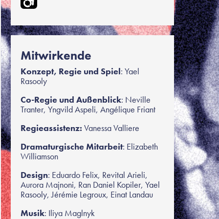
Mitwirkende
Konzept, Regie und Spiel
: Yael
Rasooly
Co-Regie und Außenblick
: Neville
Tranter, Yngvild Aspeli, Angélique Friant
Regieassistenz:
Vanessa Valliere
Dramaturgische Mitarbeit
: Elizabeth
Williamson
Design
: Eduardo Felix, Revital Arieli,
Aurora Majnoni, Ran Daniel Kopiler, Yael
Rasooly, Jérémie Legroux, Einat Landau
Musik
: Iliya Maglnyk