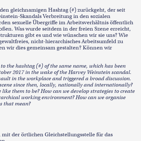
 den gleichnamigen Hashtag (#) zurückgeht, der seit
nstein-Skandals Verbreitung in den sozialen
n sexuelle Übergriffe im Arbeitsverhältnis öffentlich
ßen. Was wurde seitdem in der freien Szene erreicht,
Strukturen gibt es und wie wünschen wir sie uns? Wie
ewaltfreies, nicht-hierarchisches Arbeitsumfeld zu
nen wir dies gemeinsam gestalten? Können wir
 to the hashtag (#) of the same name, which has been
tober 2017 in the wake of the Harvey Weinstein scandal.
ault in the workplace and triggered a broad discussion.
ene since then, locally, nationally and internationally?
like them to be? How can we develop strategies to create
erarchical working environment? How can we organise
es that mean?
it der örtlichen Gleichstellungsstelle für das
en.