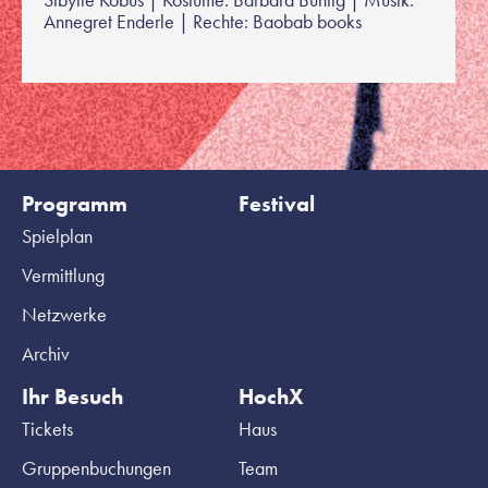
Annegret Enderle | Rechte: Baobab books
Programm
Festival
Spielplan
Vermittlung
Netzwerke
Archiv
Ihr Besuch
HochX
Tickets
Haus
Gruppenbuchungen
Team