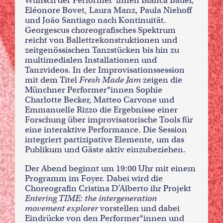
Wunsch der Performer*innen Bianca Bauer,
Eléonore Bovet, Laura Manz, Paula Niehoff
und João Santiago nach Kontinuität.
Georgescus choreografisches Spektrum
reicht von Ballettrekonstruktionen und
zeitgenössischen Tanzstücken bis hin zu
multimedialen Installationen und
Tanzvideos. In der Improvisationssession
mit dem Titel
Fresh Made Jam
zeigen die
Münchner Performer*innen Sophie
Charlotte Becker, Matteo Carvone und
Emmanuelle Rizzo die Ergebnisse einer
Forschung über improvisatorische Tools für
eine interaktive Performance. Die Session
integriert partizipative Elemente, um das
Publikum und Gäste aktiv einzubeziehen.
Der Abend beginnt um 19:00 Uhr mit einem
Programm im Foyer. Dabei wird die
Choreografin Cristina D’Alberto ihr Projekt
Entering TIME: the intergeneration
movement explorer
vorstellen und dabei
Eindrücke von den Performer*innen und