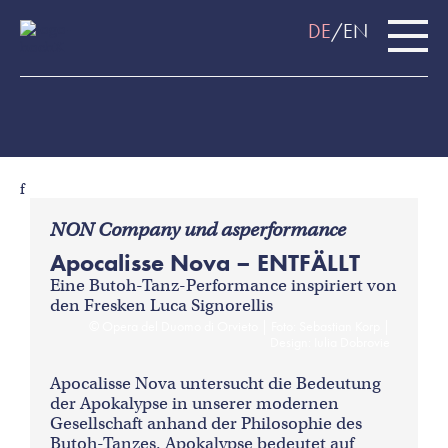
DE
EN
f
NON Company und asperformance
Apocalisse Nova – ENTFÄLLT
Eine Butoh-Tanz-Performance inspiriert von
den Fresken Luca Signorellis
Opera del Duomo di Orvieto | Foto: Sebastian Korp |
Design: Iulia Dobrovie
Apocalisse Nova untersucht die Bedeutung
der Apokalypse in unserer modernen
Gesellschaft anhand der Philosophie des
Butoh-Tanzes. Apokalypse bedeutet auf