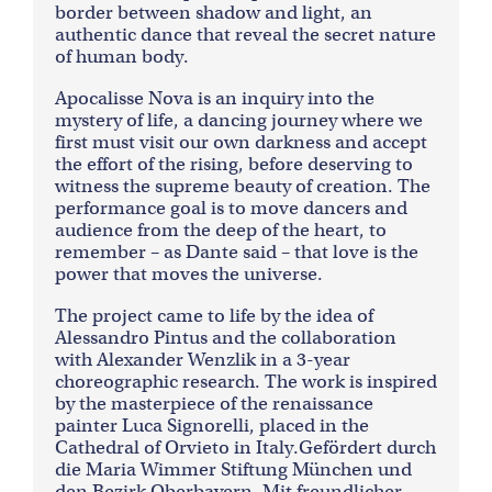
border between shadow and light, an
authentic dance that reveal the secret nature
of human body.
Apocalisse Nova is an inquiry into the
mystery of life, a dancing journey where we
first must visit our own darkness and accept
the effort of the rising, before deserving to
witness the supreme beauty of creation. The
performance goal is to move dancers and
audience from the deep of the heart, to
remember – as Dante said – that love is the
power that moves the universe.
The project came to life by the idea of
Alessandro Pintus and the collaboration
with Alexander Wenzlik in a 3-year
choreographic research. The work is inspired
by the masterpiece of the renaissance
painter Luca Signorelli, placed in the
Cathedral of Orvieto in Italy.Gefördert durch
die Maria Wimmer Stiftung München und
den Bezirk Oberbayern. Mit freundlicher