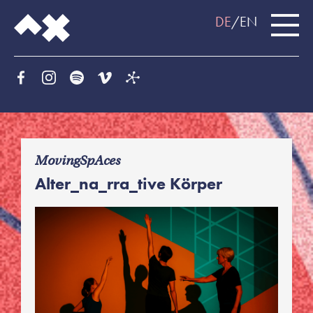
DE
EN
f
MovingSpAces
Alter_na_rra_tive Körper