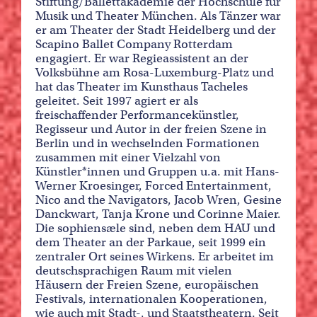
Stiftung/Ballettakademie der Hochschule für
Musik und Theater München. Als Tänzer war
er am Theater der Stadt Heidelberg und der
Scapino Ballet Company Rotterdam
engagiert. Er war Regieassistent an der
Volksbühne am Rosa-Luxemburg-Platz und
hat das Theater im Kunsthaus Tacheles
geleitet. Seit 1997 agiert er als
freischaffender Performancekünstler,
Regisseur und Autor in der freien Szene in
Berlin und in wechselnden Formationen
zusammen mit einer Vielzahl von
Künstler*innen und Gruppen u.a. mit Hans-
Werner Kroesinger, Forced Entertainment,
Nico and the Navigators, Jacob Wren, Gesine
Danckwart, Tanja Krone und Corinne Maier.
Die sophiensæle sind, neben dem HAU und
dem Theater an der Parkaue, seit 1999 ein
zentraler Ort seines Wirkens. Er arbeitet im
deutschsprachigen Raum mit vielen
Häusern der Freien Szene, europäischen
Festivals, internationalen Kooperationen,
wie auch mit Stadt-, und Staatstheatern. Seit