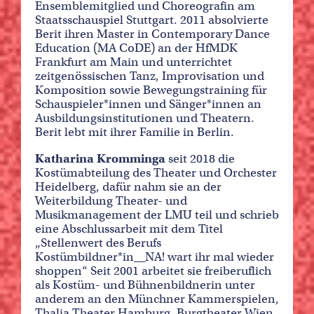
Ensemblemitglied und Choreografin am
Staatsschauspiel Stuttgart. 2011 absolvierte
Berit ihren Master in Contemporary Dance
Education (MA CoDE) an der HfMDK
Frankfurt am Main und unterrichtet
zeitgenössischen Tanz, Improvisation und
Komposition sowie Bewegungstraining für
Schauspieler*innen und Sänger*innen an
Ausbildungsinstitutionen und Theatern.
Berit lebt mit ihrer Familie in Berlin.
Katharina Kromminga
seit 2018 die
Kostümabteilung des Theater und Orchester
Heidelberg, dafür nahm sie an der
Weiterbildung Theater- und
Musikmanagement der LMU teil und schrieb
eine Abschlussarbeit mit dem Titel
„Stellenwert des Berufs
Kostümbildner*in__NA! wart ihr mal wieder
shoppen“ Seit 2001 arbeitet sie freiberuflich
als Kostüm- und Bühnenbildnerin unter
anderem an den Münchner Kammerspielen,
Thalia Theater Hamburg, Burgtheater Wien,