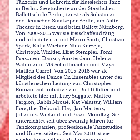
Tänzerin und Lehrerin für klassischen Tanz
in Berlin. Sie studierte an der Staatlichen
Ballettschule Berlin, tanzte als Solistin an
der Deutschen Staatsoper Berlin, am Aalto
Theater in Essen und beim Ballett Nürnberg.
Von 2000-2015 war sie freischaffend tätig
und arbeitete u.a. mit Marco Santi, Christian
Spuck, Katja Wachter, Nina Kurzeja,
Christoph Winkler, Efrat Stempler, Tomi
Paasonen, Dansity Amsterdam, Helena
Waldmann, MS Schrittmacher und Maya
Matilda Carrol. Von 2015-2018 war sie
Mitglied des Dance On Ensembles unter der
künstlerischen Leitung von Christopher
Roman, auf Initiative von Diehl+Ritter und
arbeitete hier mit Lucy Suggate, Matteo
Fargion, Rabih Mroué, Kat Valastur, William
Forsythe, Deborah Hay, Jan Martens,
Johannes Wieland und Ersan Mondtag. Sie
unterrichtet seit über zwanzig Jahren für
Tanzkompanien, professionelle Tanzstudios
und Universitäten. Seit Mai 2018 ist sie
wieder freischaffend als Tänzerin und