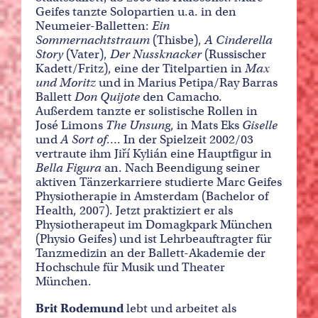
Geifes tanzte Solopartien u.a. in den
Neumeier-Balletten:
Ein
Sommernachtstraum
(Thisbe),
A Cinderella
Story
(Vater),
Der Nussknacker
(Russischer
Kadett/Fritz), eine der Titelpartien in
Max
und Moritz
und in Marius Petipa/Ray Barras
Ballett
Don Quijote
den Camacho.
Außerdem tanzte er solistische Rollen in
José Limons
The Unsung
, in Mats Eks
Giselle
und
A Sort of…
. In der Spielzeit 2002/03
vertraute ihm Jiří Kylián eine Hauptfigur in
Bella Figura
an. Nach Beendigung seiner
aktiven Tänzerkarriere studierte Marc Geifes
Physiotherapie in Amsterdam (Bachelor of
Health, 2007). Jetzt praktiziert er als
Physiotherapeut im Domagkpark München
(Physio Geifes) und ist Lehrbeauftragter für
Tanzmedizin an der Ballett-Akademie der
Hochschule für Musik und Theater
München.
Brit Rodemund
lebt und arbeitet als