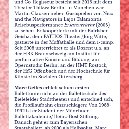
und Co-Regisseur besteht seit 2013 mit dem
Theater Thikwa Berlin. In München war
Martin Clausen neben Gastspielen von Nico
and the Navigators in Lajos Talamontis
Reisebusperformance
Ersatzverkehr
(2003)
zu sehen. Er kooperierte mit der Bairishen
Geisha, dem PATHOS Theater/Jörg Witte,
gastierte in der Muffathalle und dem i-camp.
Seit 2008 unterrichtet er als Dozent u.a. an
der HBK Braunschweig am Institut für
performative Künste und Bildung, am
Opernstudio Berlin, an der HMT Rostock,
der HfG Offenbach und der Hochschule für
Künste im Sozialen Ottersberg.
Marc Geifes
erhielt seinen ersten
Ballettunterricht an der Ballettschule des
Bielefelder Stadttheaters und entschied sich,
die Profilaufbahn einzuschlagen: Von 1988-
1992 ist er Student der Münchner
Ballettakademie/Heinz-Bosl-Stiftung.
Danach geht er zum Bayerischen
Staatsballett, ab 2000 als Halbsolist. Marc