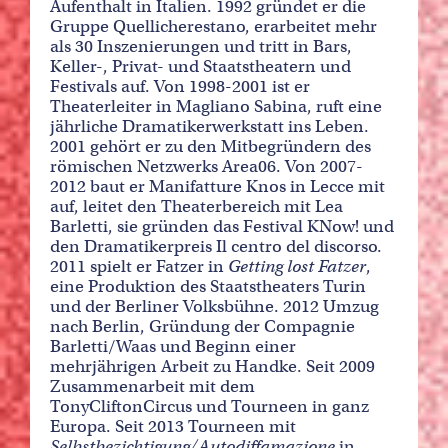
Aufenthalt in Italien. 1992 gründet er die
Gruppe Quellicherestano, erarbeitet mehr
als 30 Inszenierungen und tritt in Bars,
Keller-, Privat- und Staatstheatern und
Festivals auf. Von 1998-2001 ist er
Theaterleiter in Magliano Sabina, ruft eine
jährliche Dramatikerwerkstatt ins Leben.
2001 gehört er zu den Mitbegründern des
römischen Netzwerks Area06. Von 2007-
2012 baut er Manifatture Knos in Lecce mit
auf, leitet den Theaterbereich mit Lea
Barletti, sie gründen das Festival KNow! und
den Dramatikerpreis Il centro del discorso.
2011 spielt er Fatzer in
Getting lost Fatzer
,
eine Produktion des Staatstheaters Turin
und der Berliner Volksbühne. 2012 Umzug
nach Berlin, Gründung der Compagnie
Barletti/Waas und Beginn einer
mehrjährigen Arbeit zu Handke. Seit 2009
Zusammenarbeit mit dem
TonyCliftonCircus und Tourneen in ganz
Europa. Seit 2013 Tourneen mit
Selbstbezichtigung/Autodiffamazione
in