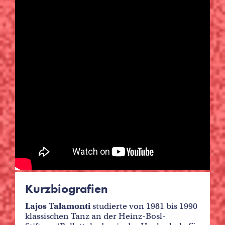
Kurzbiografien
Lajos Talamonti
studierte von 1981 bis 1990
klassischen Tanz an der Heinz-Bosl-