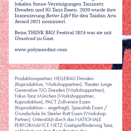
lokalen Szene-Vereinigungen Tanznetz
Dresden und IG Tanz Essen. 2020 wurde ihre
Inszenierung
Better Life?
für den Taishin Arts
Award 2021 nominiert.
Beim THINK BIG! Festival 2024 war sie mit
Unsolved
zu Gast.
www.polymerdmt.com
Produktionspartner: HELLERAU Dresden
(Koproduktion, Workshoppartner), Theater Junge
Generation TJG Dresden (Workshoppartner),
Fokus Tanz München (Workshoppartner,
Koproduktion), PACT Zollverein Essen
(Koproduktion – angefragt), Spacelab Essen /
Grundschule Im Steeler Rott Essen (Workshop-
Partner). Unterstützt durch das NATIONALE
PERFORMANCE NETZ Gastspielförderung Tanz,
gefördert von dem Beauftragten der