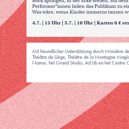
Bock springen, in der Ecke stehen, auf de
Performer*innen laden das Publikum zu ein
Was wäre, wenn Kinder immerzu tanzen wü
4.7. | 15 Uhr | 5.7. | 10 Uhr | Karten 6 € er
Mit freundlicher Unterstützung durch Ministère d
Théâtre de Liège, Théâtre de la Montagne Magiqu
Namur, het Grand Studio, Ad Lib en het Centre C