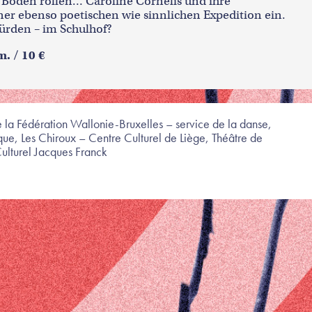
m Boden rollen… Caroline Cornélis und ihre
er ebenso poetischen wie sinnlichen Expedition ein.
rden – im Schulhof?
m. / 10 €
e la Fédération Wallonie-Bruxelles – service de la danse,
e, Les Chiroux – Centre Culturel de Liège, Théâtre de
ulturel Jacques Franck