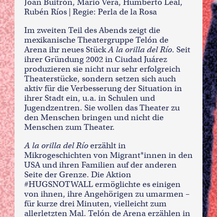
Joan Buitrón, Mario Vera, Humberto Leal,
Rubén Ríos | Regie: Perla de la Rosa
Im zweiten Teil des Abends zeigt die
mexikanische Theatergruppe Telón de
Arena ihr neues Stück
A la orilla del Río
. Seit
ihrer Gründung 2002 in Ciudad Juárez
produzieren sie nicht nur sehr erfolgreich
Theaterstücke, sondern setzen sich auch
aktiv für die Verbesserung der Situation in
ihrer Stadt ein, u.a. in Schulen und
Jugendzentren. Sie wollen das Theater zu
den Menschen bringen und nicht die
Menschen zum Theater.
A la orilla del Río
erzählt in
Mikrogeschichten von Migrant*innen in den
USA und ihren Familien auf der anderen
Seite der Grenze. Die Aktion
#HUGSNOTWALL ermöglichte es einigen
von ihnen, ihre Angehörigen zu umarmen –
für kurze drei Minuten, vielleicht zum
allerletzten Mal. Telón de Arena erzählen in