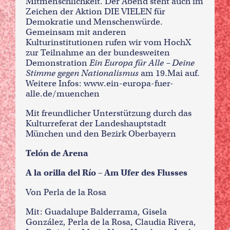
Mitmenschlichkeit. Der Abend steht auch im
Zeichen der Aktion DIE VIELEN für
Demokratie und Menschenwürde.
Gemeinsam mit anderen
Kulturinstitutionen rufen wir vom HochX
zur Teilnahme an der bundesweiten
Demonstration
Ein Europa für Alle – Deine
Stimme gegen Nationalismus
am 19.Mai auf.
Weitere Infos:
www.ein-europa-fuer-
alle.de/muenchen
Mit freundlicher Unterstützung durch das
Kulturreferat der Landeshauptstadt
München und den Bezirk Oberbayern
Telón de Arena
A la orilla del Río – Am Ufer des Flusses
Von Perla de la Rosa
Mit: Guadalupe Balderrama, Gisela
González, Perla de la Rosa, Claudia Rivera,