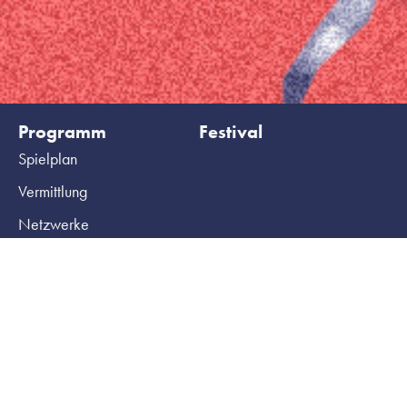
Programm
Festival
Spielplan
Vermittlung
Netzwerke
Archiv
Ihr Besuch
HochX
Tickets
Haus
Gruppenbuchungen
Team
Barrierefreiheit
Technik