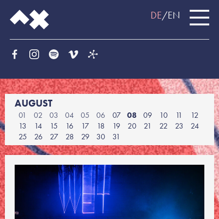
DE
EN
AUGUST
01
02
03
04
05
06
07
08
09
10
11
12
13
14
15
16
17
18
19
20
21
22
23
24
25
26
27
28
29
30
31