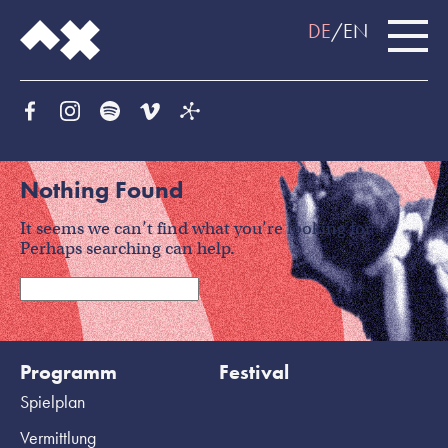
DE
EN
Nothing Found
It seems we can’t find what you’re looking for.
Perhaps searching can help.
Programm
Festival
Spielplan
Vermittlung