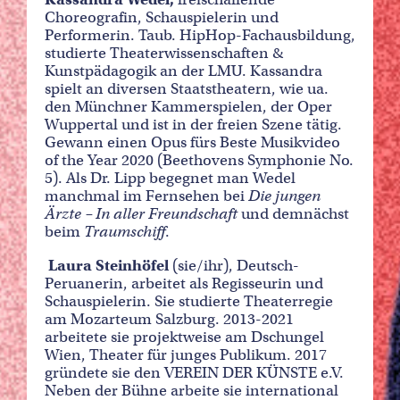
Choreografin, Schauspielerin und
Performerin. Taub. HipHop-Fachausbildung,
studierte Theaterwissenschaften &
Kunstpädagogik an der LMU. Kassandra
spielt an diversen Staatstheatern, wie ua.
den Münchner Kammerspielen, der Oper
Wuppertal und ist in der freien Szene tätig.
Gewann einen Opus fürs Beste Musikvideo
of the Year 2020 (Beethovens Symphonie No.
5). Als Dr. Lipp begegnet man Wedel
manchmal im Fernsehen bei
Die jungen
Ärzte – In aller Freundschaft
und demnächst
beim
Traumschiff
.
Laura Steinhöfel
(sie/ihr), Deutsch-
Peruanerin, arbeitet als Regisseurin und
Schauspielerin. Sie studierte Theaterregie
am Mozarteum Salzburg. 2013-2021
arbeitete sie projektweise am Dschungel
Wien, Theater für junges Publikum. 2017
gründete sie den VEREIN DER KÜNSTE e.V.
Neben der Bühne arbeite sie international