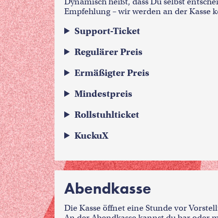
Dynamisch heißt, dass Du selbst entschei
Empfehlung – wir werden an der Kasse 
Support-Ticket
Regulärer Preis
Ermäßigter Preis
Mindestpreis
Rollstuhlticket
KuckuX
Abendkasse
Die Kasse öffnet eine Stunde vor Vorste
An der Abendkasse kannst du bar oder m