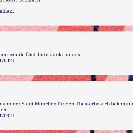
ahlen.
en wende Dich bitte direkt an uns:
970321
in von der Stadt München für den Theaterbesuch bekomme
uns:
970321